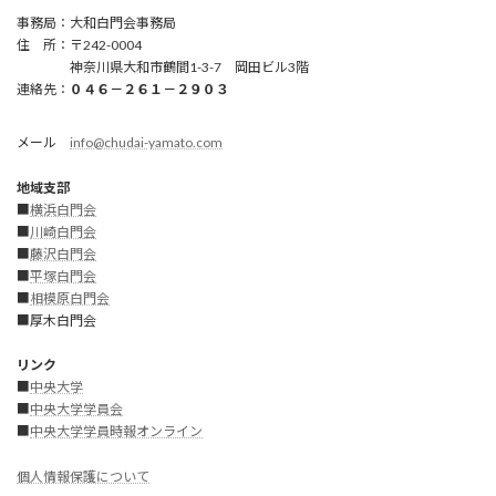
事務局：大和白門会事務局
住 所：〒242-0004
神奈川県大和市鶴間1-3-7 岡田ビル3階
連絡先：
０４６－２６１－２９０３
メール
info@chudai-yamato.com
地域支部
■
横浜白門会
■
川崎白門
会
■
藤沢白門会
■
平塚白門会
■
相模原白門会
■厚木白門会
リンク
■
中央大学
■
中央大学学員会
■
中央大学学員時報オンライン
個人情報保護について