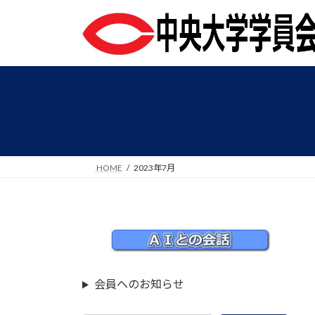
コ
ナ
ン
ビ
テ
ゲ
ン
ー
ツ
シ
へ
ョ
ス
ン
キ
に
ッ
移
プ
動
HOME
2023年7月
会員へのお知らせ