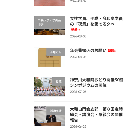
2026-08-07
女性学員、平成・令和卒学員
中央大学・学員会
の「夜景」を愛でる夕べ
情報
新着!!
2026-08-03
年会費振込のお願い
新着!!
お知らせ
2026-08-03
神奈川大和阿おどり開催50回
投稿
シンポジウムの開催
2026-07-06
大和白門会支部 第８回定時
活動実績
総会・講演会・懇親会の開催
報告
2026-06-22