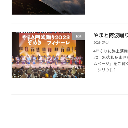
やまと阿波踊
投稿
2023-07-14
4年ぶりに路上演舞
20：20大和駅東
ムページ」をご覧く
「シリウ […]