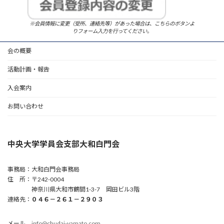
※会員情報に変更（受所、連絡先等）があった場合は、こちらのボタンよ
りフォーム入力を行ってください。
会の概要
活動計画・報告
入会案内
お問い合わせ
中央大学学員会支部大和白門会
事務局：大和白門会事務局
住 所：〒242-0004
神奈川県大和市鶴間1-3-7 岡田ビル3階
連絡先：
０４６－２６１－２９０３
メール
info@chudai-yamato.com