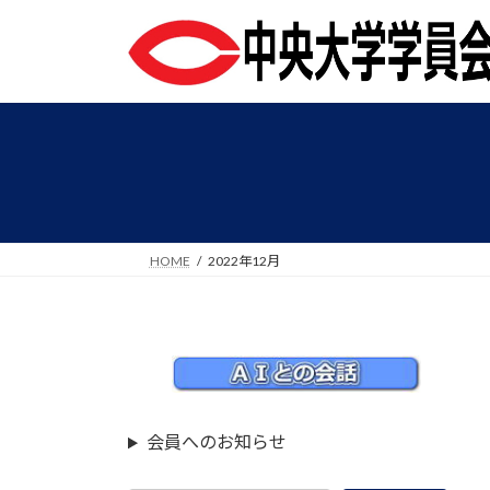
コ
ナ
ン
ビ
テ
ゲ
ン
ー
ツ
シ
へ
ョ
ス
ン
キ
に
ッ
移
プ
動
HOME
2022年12月
会員へのお知らせ