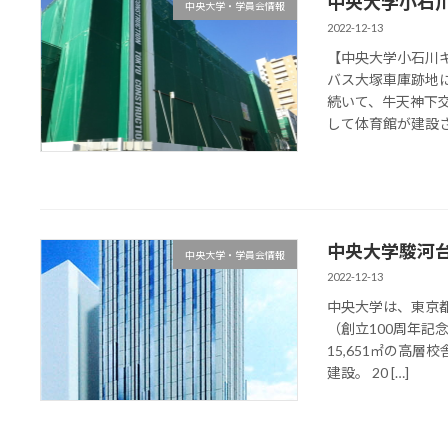
中央大学小石
中央大学・学員会情報
2022-12-13
【中央大学小石川
バス大塚車庫跡地
続いて、牛天神下
して体育館が建設され
中央大学駿河
中央大学・学員会情報
2022-12-13
中央大学は、東京
（創立100周年記
15,651㎡の高
建設。 20 […]