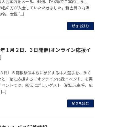
の入会案内をメール、郵送、FAX等でご案内しまし
28名の方が入会していただきました。新会員の内訳
名、女性 […]
続きを読む
 年 1 月 2 日、3 日開催)オンライン応援イ
内
 日～3 日）の箱根駅伝本戦に参加する中大選手を、多く
々と一緒に応援する「オンライン応援イベント」を実
イベントでは、駅伝に詳しいゲスト（駅伝元主将、応
[…]
続きを読む