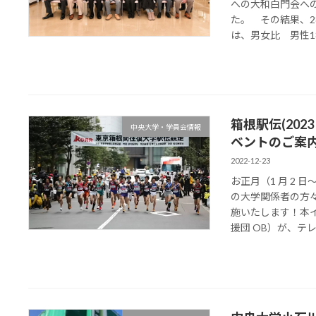
への大和白門会へ
た。 その結果、
は、男女比 男性18
箱根駅伝(2023
中央大学・学員会情報
ベントのご案
2022-12-23
お正月（1 月 2
の大学関係者の方
施いたします！本
援団 OB）が、テレ 