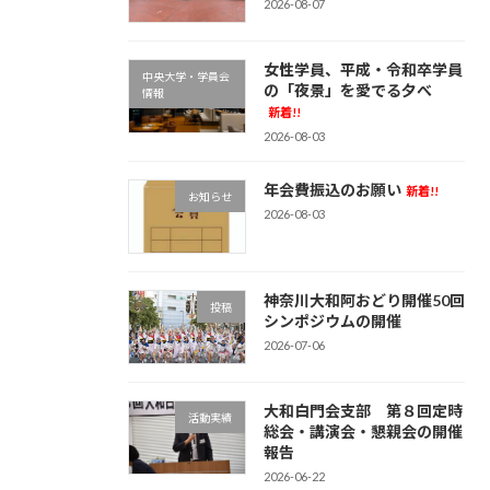
2026-08-07
女性学員、平成・令和卒学員
中央大学・学員会
の「夜景」を愛でる夕べ
情報
新着!!
2026-08-03
年会費振込のお願い
新着!!
お知らせ
2026-08-03
神奈川大和阿おどり開催50回
投稿
シンポジウムの開催
2026-07-06
大和白門会支部 第８回定時
活動実績
総会・講演会・懇親会の開催
報告
2026-06-22