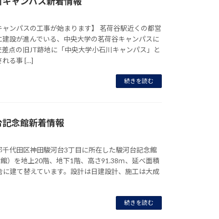
川キャンパス新着情報
キャンパスの工事が始まります】 茗荷谷駅近くの都営
に建設が進んでいる、中央大学の茗荷谷キャンパスに
交差点の旧JT跡地に「中央大学小石川キャンパス」と
る事 […]
続きを読む
台記念館新着情報
都千代田区神田駿河台3丁目に所在した駿河台記念館
念館）を地上20階、地下1階、高さ91.38ｍ、延べ面積
層校舎に建て替えています。設計は日建設計、施工は大成
続きを読む