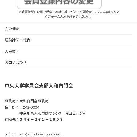
※会員情報に変更（受所、連絡先等）があった場合は、こちらのボタンよ
りフォーム入力を行ってください。
会の概要
活動計画・報告
入会案内
お問い合わせ
中央大学学員会支部大和白門会
事務局：大和白門会事務局
住 所：〒242-0004
神奈川県大和市鶴間1-3-7 岡田ビル3階
連絡先：
０４６－２６１－２９０３
メール
info@chudai-yamato.com