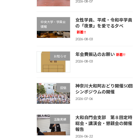
2026-08-07
女性学員、平成・令和卒学員
中央大学・学員会
の「夜景」を愛でる夕べ
情報
新着!!
2026-08-03
年会費振込のお願い
新着!!
お知らせ
2026-08-03
神奈川大和阿おどり開催50回
投稿
シンポジウムの開催
2026-07-06
大和白門会支部 第８回定時
活動実績
総会・講演会・懇親会の開催
報告
2026-06-22