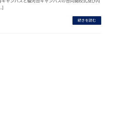
谷キャンパスと駿河台キャンパスの合同開校式及び内
…]
続きを読む