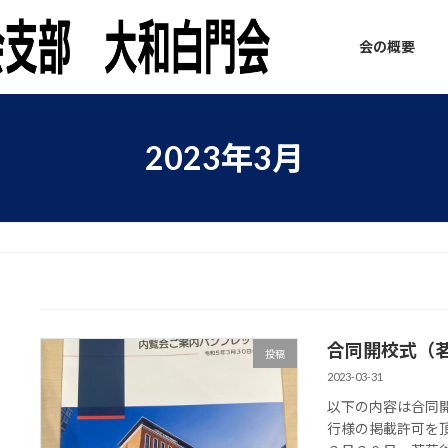
会の概要
2023年3月
合同開校式（
投稿
2023-03-31
以下の内容は合同
行様の掲載許可を頂き