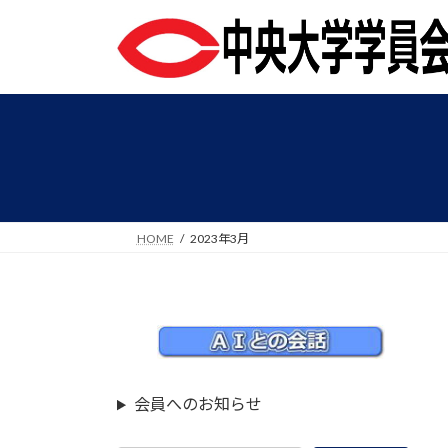
コ
ナ
ン
ビ
テ
ゲ
ン
ー
ツ
シ
へ
ョ
ス
ン
キ
に
ッ
移
プ
動
HOME
2023年3月
会員へのお知らせ