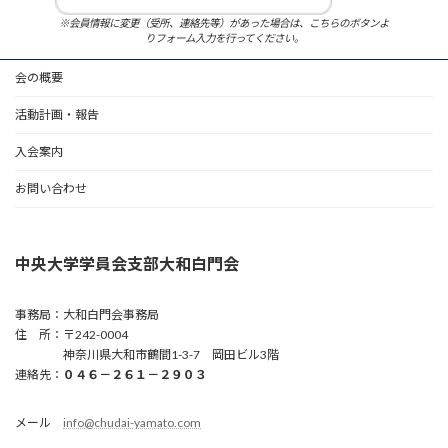
※会員情報に変更（受所、連絡先等）があった場合は、こちらのボタンよ
りフォーム入力を行ってください。
会の概要
活動計画・報告
入会案内
お問い合わせ
中央大学学員会支部大和白門会
事務局：大和白門会事務局
住 所：〒242-0004
神奈川県大和市鶴間1-3-7 岡田ビル3階
連絡先：
０４６－２６１－２９０３
メール
info@chudai-yamato.com