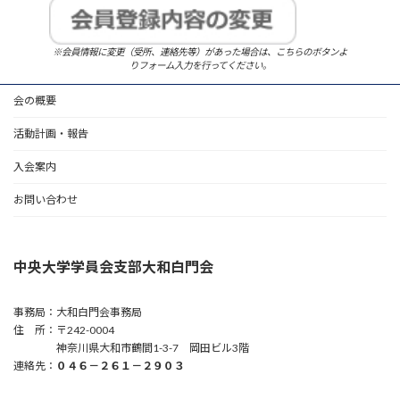
※会員情報に変更（受所、連絡先等）があった場合は、こちらのボタンよ
りフォーム入力を行ってください。
会の概要
活動計画・報告
入会案内
お問い合わせ
中央大学学員会支部大和白門会
事務局：大和白門会事務局
住 所：〒242-0004
神奈川県大和市鶴間1-3-7 岡田ビル3階
連絡先：
０４６－２６１－２９０３