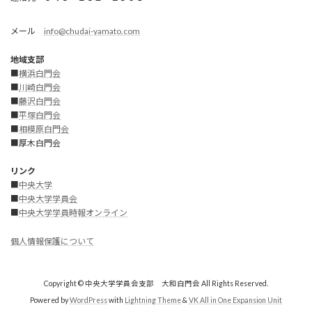
メール
info@chudai-yamato.com
地域支部
■
横浜白門会
■
川崎白門
会
■
藤沢白門会
■
平塚白門会
■
相模原白門会
■厚木白門会
リンク
■
中央大学
■
中央大学学員会
■
中央大学学員時報オンライン
個人情報保護について
Copyright © 中央大学学員会支部 大和白門会 All Rights Reserved.
Powered by
WordPress
with
Lightning Theme
&
VK All in One Expansion Unit