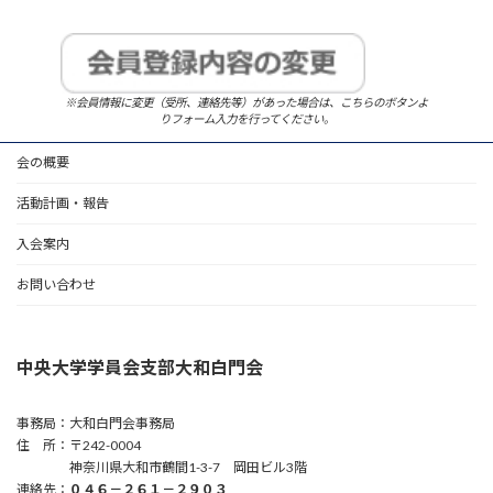
※会員情報に変更（受所、連絡先等）があった場合は、こちらのボタンよ
りフォーム入力を行ってください。
会の概要
活動計画・報告
入会案内
お問い合わせ
中央大学学員会支部大和白門会
事務局：大和白門会事務局
住 所：〒242-0004
神奈川県大和市鶴間1-3-7 岡田ビル3階
連絡先：
０４６－２６１－２９０３