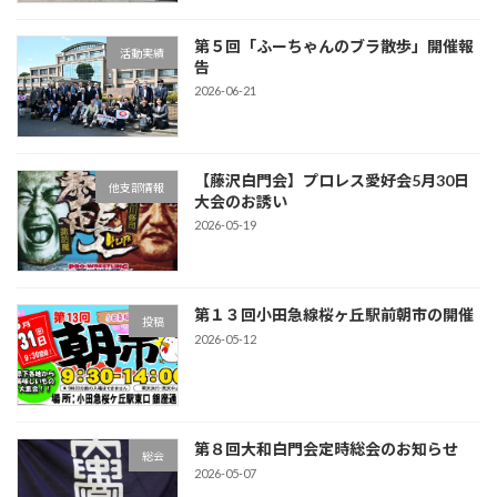
第５回「ふーちゃんのブラ散歩」開催報
活動実績
告
2026-06-21
【藤沢白門会】プロレス愛好会5月30日
他支部情報
大会のお誘い
2026-05-19
第１３回小田急線桜ヶ丘駅前朝市の開催
投稿
2026-05-12
第８回大和白門会定時総会のお知らせ
総会
2026-05-07