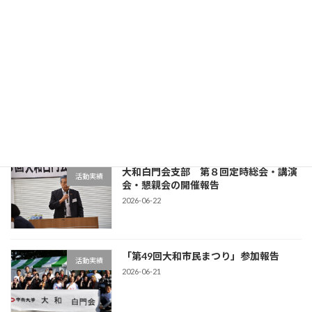
年会費振込のお願い
新着!!
お知らせ
2026-08-03
神奈川大和阿おどり開催50回シンポジウ
投稿
ムの開催
2026-07-06
大和白門会支部 第８回定時総会・講演
活動実績
会・懇親会の開催報告
2026-06-22
「第49回大和市民まつり」参加報告
活動実績
2026-06-21