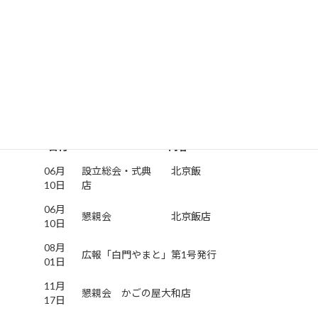
16日
01月
箱根駅伝 応援（国道１号線沿い）
02日
01月
新年会 花鳥風月
02日
２０１８(平成３０）年度
日付
内容
06月
設立総会・式典 北京飯
10日
店
06月
懇親会 北京飯店
10日
08月
広報「白門やまと」第1号発行
01日
11月
懇親会 かごの屋大和店
17日