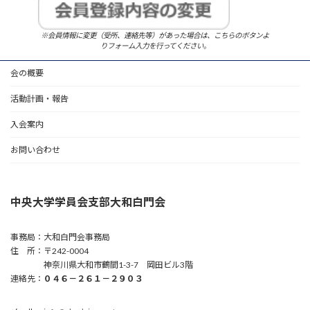
※会員情報に変更（受所、連絡先等）があった場合は、こちらのボタンよ
りフォーム入力を行ってください。
会の概要
活動計画・報告
入会案内
お問い合わせ
中央大学学員会支部大和白門会
事務局：大和白門会事務局
住 所：〒242-0004
神奈川県大和市鶴間1-3-7 岡田ビル3階
連絡先：
０４６－２６１－２９０３