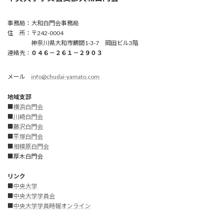
事務局：大和白門会事務局
住 所：〒242-0004
神奈川県大和市鶴間1-3-7 岡田ビル3階
連絡先：
０４６－２６１－２９０３
メール
info@chudai-yamato.com
地域支部
■
横浜白門会
■
川崎白門
会
■
藤沢白門会
■
平塚白門会
■
相模原白門会
■厚木白門会
リンク
■
中央大学
■
中央大学学員会
■
中央大学学員時報オンライン