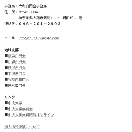
事務局：大和白門会事務局
住 所：〒242-0004
神奈川県大和市鶴間1-3-7 岡田ビル3階
連絡先：
０４６－２６１－２９０３
メール
info@chudai-yamato.com
地域支部
■
横浜白門会
■
川崎白門
会
■
藤沢白門会
■
平塚白門会
■
相模原白門会
■厚木白門会
リンク
■
中央大学
■
中央大学学員会
■
中央大学学員時報オンライン
個人情報保護について