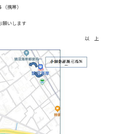
６
（携帯）
願いします
以 上