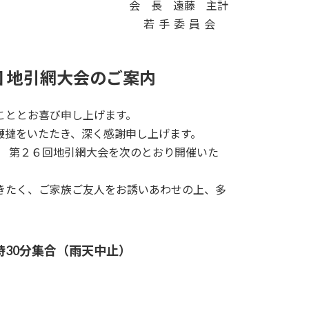
会 長 遠藤 主計
若 手 委 員 会
 地引網大会のご案内
こととお喜び申し上げます。
鞭撻をいたたき、深く感謝申し上げます。
 第２６回地引網大会を次のとおり開催いた
きたく、ご家族ご友人をお誘いあわせの上、多
30分集合（雨天中止）