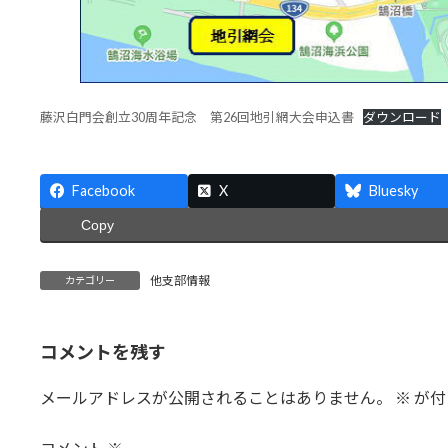
藤沢白門会創立30周年記念 第26回地引網大会申込書
ダウンロード
Facebook
X
Bluesky
Copy
他支部情報
カテゴリー
コメントを残す
メールアドレスが公開されることはありません。
※
が付