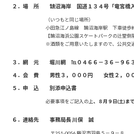
２．場 所 鵠沼海岸 国道１３４号「竜宮橋
（いつもと同じ場所）
小田急江ノ島線 鵠沼海岸駅 下車徒歩約
【鵠沼海浜公園スケートパークの辻堂側隣、
※酒類をご用意いたしますので、公共交通機関
３．網 元 堀川網 ℡０４６６－３６－９６
４．会 費 男性３，０００円 女性２，００
５．申 込 別添申込書
必要事項をご記入の上
、８月９日(土)ま
６．連絡先 事務局長 川俣 誠
〒251-0056 藤沢市羽鳥５－９－８