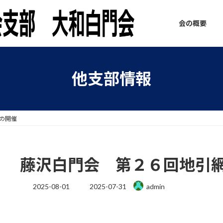
会の概要
他支部情報
の開催
藤沢白門会 第２６回地引
最
2025-08-01
2025-07-31
admin
終
更
新