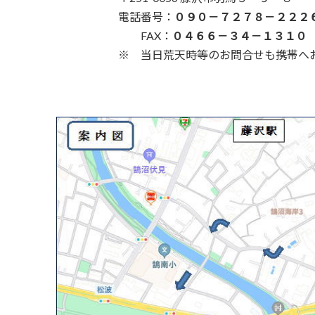
電話番号：
０９０－７２７８－２２２
FAX：
０４６６－３４－１３１０
※ 当日荒天時等のお問合せも携帯へお