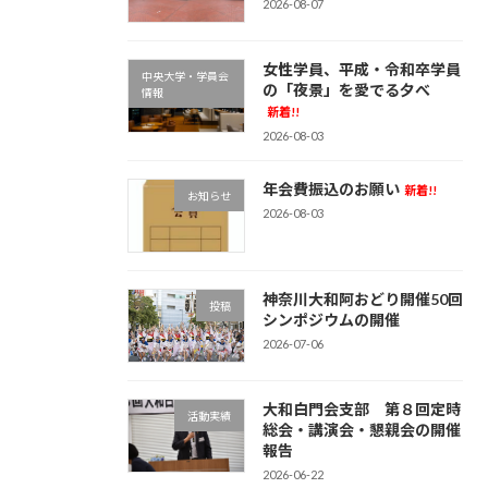
2026-08-07
女性学員、平成・令和卒学員
中央大学・学員会
の「夜景」を愛でる夕べ
情報
新着!!
2026-08-03
年会費振込のお願い
新着!!
お知らせ
2026-08-03
神奈川大和阿おどり開催50回
投稿
シンポジウムの開催
2026-07-06
大和白門会支部 第８回定時
活動実績
総会・講演会・懇親会の開催
報告
2026-06-22