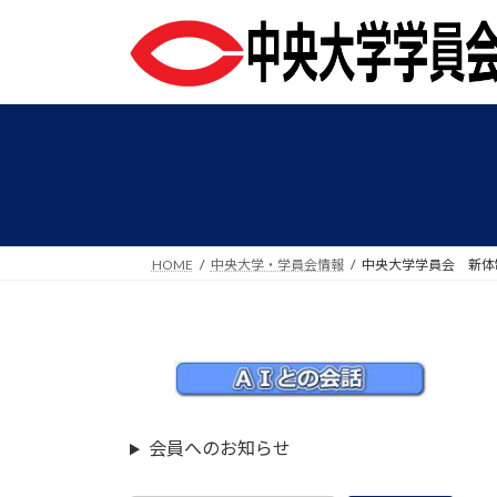
コ
ナ
ン
ビ
テ
ゲ
ン
ー
ツ
シ
へ
ョ
ス
ン
キ
に
ッ
移
プ
動
HOME
中央大学・学員会情報
中央大学学員会 新体
会員へのお知らせ