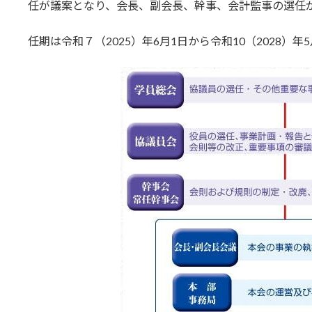
日
任が議案となり、会長、副会長、幹事、会計監事の選任
時
:
任期は令和７（2025）年6月1日から令和10（2028）年