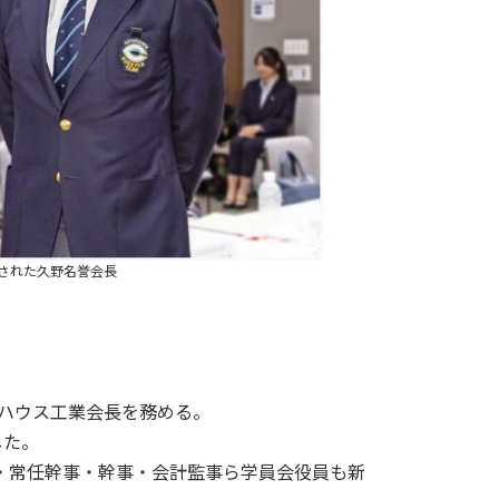
された久野名誉会長
和ハウス工業会長を務める。
した。
・常任幹事・幹事・会計監事ら学員会役員も新