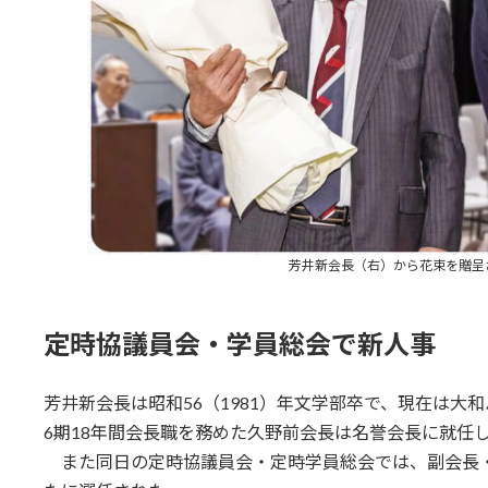
芳井新会長（右）から花束を贈呈
定時協議員会・学員総会で新人事
芳井新会長は昭和56（1981）年文学部卒で、現在は大
6期18年間会長職を務めた久野前会長は名誉会長に就任
また同日の定時協議員会・定時学員総会では、副会長