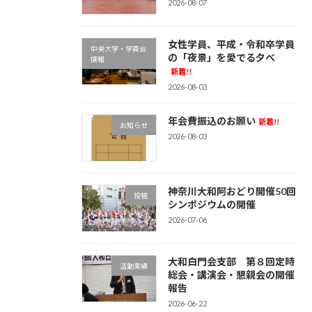
2026-08-07
女性学員、平成・令和卒学員
中央大学・学員会
の「夜景」を愛でる夕べ
情報
新着!!
2026-08-03
年会費振込のお願い
新着!!
お知らせ
2026-08-03
神奈川大和阿おどり開催50回
投稿
シンポジウムの開催
2026-07-06
大和白門会支部 第８回定時
活動実績
総会・講演会・懇親会の開催
報告
2026-06-22