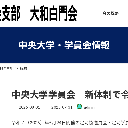
会の概要
中央大学・学員会情報
制で令和７年始動
中央大学学員会 新体制で
最
2025-08-01
2025-07-31
admin
終
更
令和７（2025）年5月24日開催の定時協議員会・定時
新