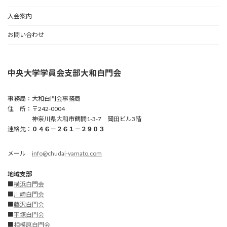
入会案内
お問い合わせ
中央大学学員会支部大和白門会
事務局：大和白門会事務局
住 所：〒242-0004
神奈川県大和市鶴間1-3-7 岡田ビル3階
連絡先：
０４６－２６１－２９０３
メール
info@chudai-yamato.com
地域支部
■
横浜白門会
■
川崎白門
会
■
藤沢白門会
■
平塚白門会
■
相模原白門会