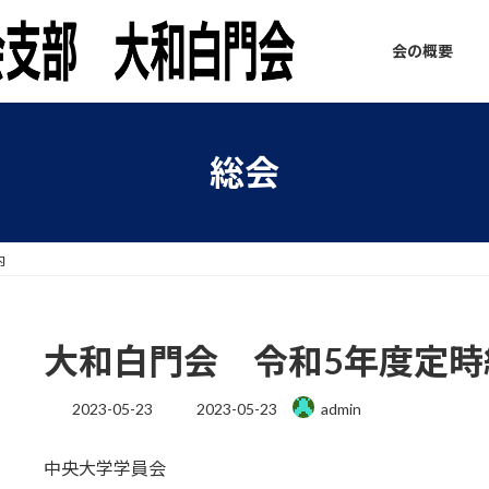
会の概要
総会
内
大和白門会 令和5年度定時
最
2023-05-23
2023-05-23
admin
終
更
中央大学学員会
新