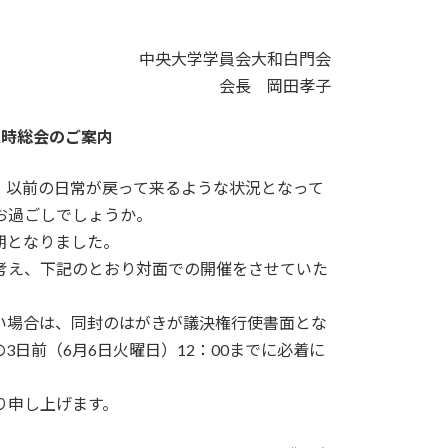
中央大学学員会大和白門会
会長 岡田孝子
定時総会のご案内
、以前の日常が戻って来るような状況となって
お過ごしでしょうか。
期となりました。
考え、下記のとおり対面での開催をさせていた
い場合は、同封のはがきが議決権行使書面とな
日前（6月6日火曜日）12：00までに必着に
。
り申し上げます。