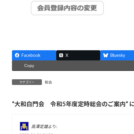
Facebook
X
Bluesky
Copy
総会
カテゴリー
“
大和白門会 令和5年度定時総会のご案内
”
高澤定雄
より: