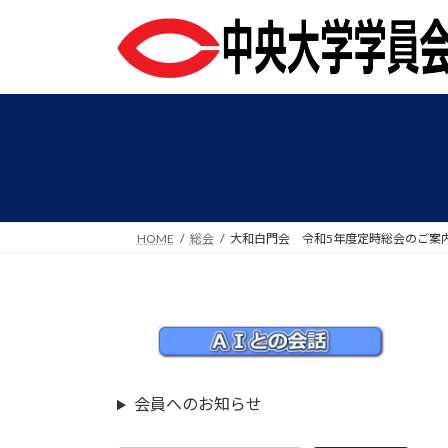
コ
ナ
ン
ビ
テ
ゲ
ン
ー
ツ
シ
へ
ョ
ス
ン
キ
に
ッ
移
プ
動
HOME
総会
大和白門会 令和5年度定時総会のご案
会員へのお知らせ