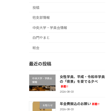
投稿
他支部情報
中央大学・学員会情報
白門やまと
総会
最近の投稿
女性学員、平成・令和卒学員
中央大学・学員会
の「夜景」を愛でる夕べ
情報
新着!!
2026-08-03
年会費振込のお願い
新着!!
お知らせ
2026-08-03