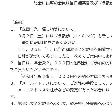
総会に出席の会員は当日議案書及びブラ散歩資
（追記）
１．「企画事業、催し物等について」
９月２日（土）にはブラ散歩（ハイキング）も新しく
最新情報はHPをご覧ください。
１１月２５日（土）に学術講演会と懇親会を開催す
日程が近づいて参りましたら、改めてご案内申しあげ
２．当日は、年会費２，０００円と懇親会にご参加の方
をご負担いただ
く予定です。
（令和４年度会費１，０００円を未納の方はこちらも
３．「メールアドレスについて」ご連絡の手段として、
メールアドレスや住所などの変更が有った場合には「
す。
４．総会出欠や懇親会への出欠、議決権行使書面への登