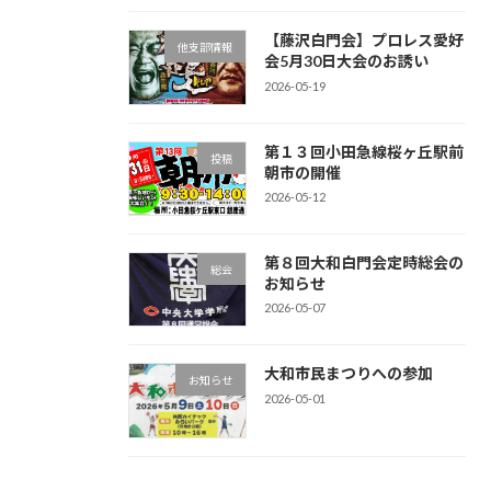
【藤沢白門会】プロレス愛好
他支部情報
会5月30日大会のお誘い
2026-05-19
第１３回小田急線桜ヶ丘駅前
投稿
朝市の開催
2026-05-12
第８回大和白門会定時総会の
総会
お知らせ
2026-05-07
大和市民まつりへの参加
お知らせ
2026-05-01