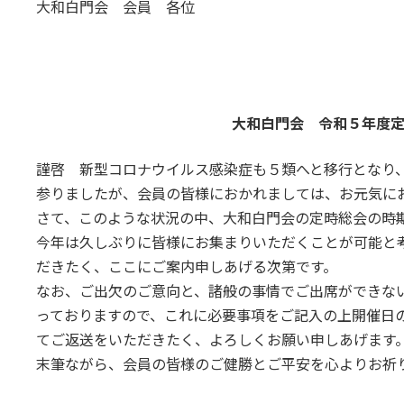
日
大和白門会 会員 各位
時
:
大和白門会 令和５年度
謹啓 新型コロナウイルス感染症も５類へと移行となり
参りましたが、会員の皆様におかれましては、お元気に
さて、このような状況の中、大和白門会の定時総会の時
今年は久しぶりに皆様にお集まりいただくことが可能と
だきたく、ここにご案内申しあげる次第です。
なお、ご出欠のご意向と、諸般の事情でご出席ができな
っておりますので、これに必要事項をご記入の上開催日の3
てご返送をいただきたく、よろしくお願い申しあげます
末筆ながら、会員の皆様のご健勝とご平安を心よりお祈