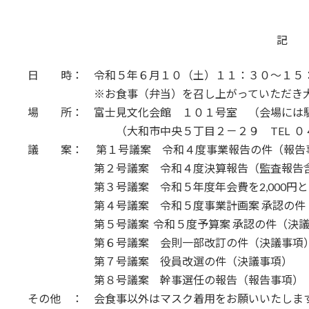
記
日 時： 令和５年６月１０（土）１１：３０～１５：０
※お食事（弁当）を召し上がっていただき大道芸
場 所： 富士見文化会館 １０１号室 （会場には
（大和市中央５丁目２－２９ TEL ０４６
議 案： 第１号議案 令和４度事業報告の件（報告
第２号議案 令和４度決算報告（監査報告含む
第３号議案 令和５年度年会費を2,000円と
第４号議案 令和５度事業計画案 承認の件（
第５号議案 令和５度予算案 承認の件（決議
第６号議案 会則一部改訂の件（決議事項）、
第７号議案 役員改選の件（決議事項）
第８号議案 幹事選任の報告（報告事項）
その他 ： 会食事以外はマスク着用をお願いいたしま