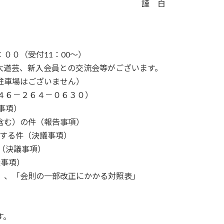
謹 白
０（受付11：00～）
、新入会員との交流会等がございます。
駐車場はございません）
－２６４－０６３０）
事項）
）の件（報告事項）
する件（決議事項）
決議事項）
事項）
「会則の一部改正にかかる対照表」
す。