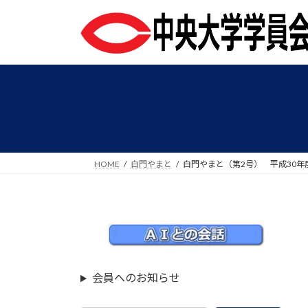
コ
ナ
ン
ビ
テ
ゲ
ン
ー
ツ
シ
へ
ョ
ス
ン
キ
に
ッ
移
プ
動
HOME
白門やまと
白門やまと（第2号） 平成30年
会員へのお知らせ