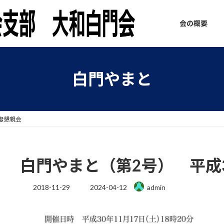
会の概要
白門やまと
度懇親会
白門やまと（第2号） 平成
最
2018-11-29
2024-04-12
admin
終
更
新