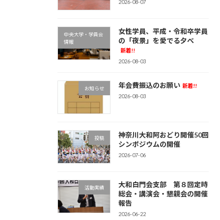
2026-08-07
女性学員、平成・令和卒学員
中央大学・学員会
の「夜景」を愛でる夕べ
情報
新着!!
2026-08-03
年会費振込のお願い
新着!!
お知らせ
2026-08-03
神奈川大和阿おどり開催50回
投稿
シンポジウムの開催
2026-07-06
大和白門会支部 第８回定時
活動実績
総会・講演会・懇親会の開催
報告
2026-06-22