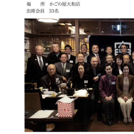
日
時
: