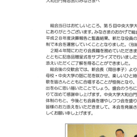
日
時
: