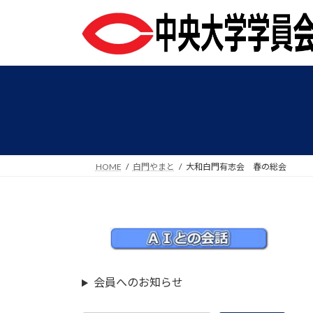
コ
ナ
ン
ビ
テ
ゲ
ン
ー
ツ
シ
へ
ョ
ス
ン
キ
に
ッ
移
プ
動
HOME
白門やまと
大和白門有志会 春の総会
会員へのお知らせ