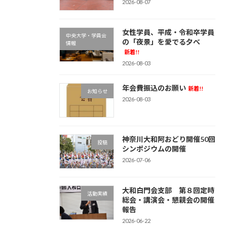
2026-08-07
女性学員、平成・令和卒学員
中央大学・学員会
の「夜景」を愛でる夕べ
情報
新着!!
2026-08-03
年会費振込のお願い
新着!!
お知らせ
2026-08-03
神奈川大和阿おどり開催50回
投稿
シンポジウムの開催
2026-07-06
大和白門会支部 第８回定時
活動実績
総会・講演会・懇親会の開催
報告
2026-06-22