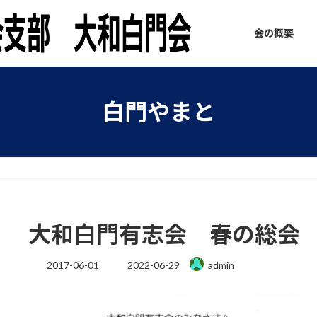
会の概要
白門やまと
大和白門有志会 春の総会
最
2017-06-01
2022-06-29
admin
終
更
新