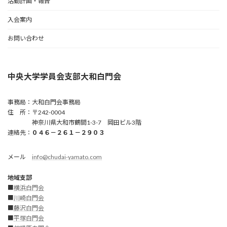
活動計画・報告
入会案内
お問い合わせ
中央大学学員会支部大和白門会
事務局：大和白門会事務局
住 所：〒242-0004
神奈川県大和市鶴間1-3-7 岡田ビル3階
連絡先：
０４６－２６１－２９０３
メール
info@chudai-yamato.com
地域支部
■
横浜白門会
■
川崎白門
会
■
藤沢白門会
■
平塚白門会