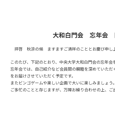
日
時
:
大和白門会 忘年会 
拝啓 秋涼の候 ますますご清祥のこととお慶び申
このたび、下記のとおり、中央大学大和白門会の忘年会
忘年会では、自己紹介など会員間の親睦を深めていただ
をお届けさせていただく予定です。
またビンゴゲームや楽しい企画で大いに楽しみましょう
ご多忙のことと存じますが、万障お繰り合わせの上、ご