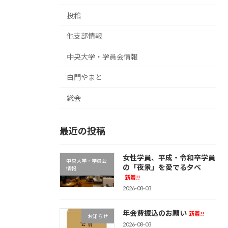
投稿
他支部情報
中央大学・学員会情報
白門やまと
総会
最近の投稿
女性学員、平成・令和卒学員
中央大学・学員会
の「夜景」を愛でる夕べ
情報
新着!!
2026-08-03
年会費振込のお願い
新着!!
お知らせ
2026-08-03