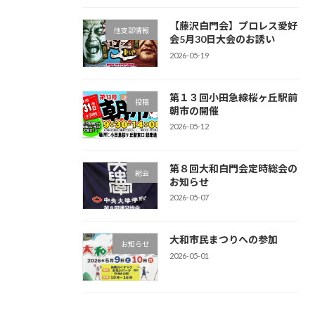
【藤沢白門会】プロレス愛好
他支部情報
会5月30日大会のお誘い
2026-05-19
第１３回小田急線桜ヶ丘駅前
投稿
朝市の開催
2026-05-12
第８回大和白門会定時総会の
総会
お知らせ
2026-05-07
大和市民まつりへの参加
お知らせ
2026-05-01