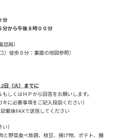
０分
分から午後８時００分
T電話局）
鉄口）徒歩８分：裏面の地図参照）
月12日（火）までに
ＨＰから回答をお願いします。
要事項をご記入投函ください）
に記載後FAXで送信してください
さい）
菜食べ放題、枝豆、揚げ物、ポテト、握