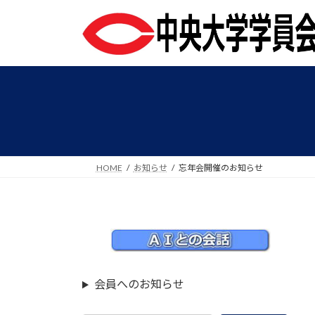
コ
ナ
ン
ビ
テ
ゲ
ン
ー
ツ
シ
へ
ョ
ス
ン
キ
に
ッ
移
プ
動
HOME
お知らせ
忘年会開催のお知らせ
会員へのお知らせ