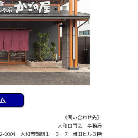
《問い合わせ先》
大和白門会 事務局
42-0004 大和市鶴間１－３－7 岡田ビル３階