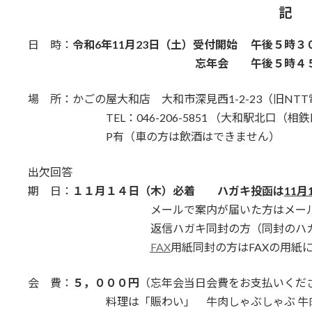
記
日 時：
令和6年11月23日（土）受付開始 午後５時３
忘年会 午後５時４５
場 所：かごの屋大和店 大和市深見西1-2-23（旧NT
TEL：046-206-5851 （大和駅北口（相
P有（車の方は飲酒はできません）
出欠回答
期 日：
１１月１４日（木）必着 ハガキ投函は
11
メールで案内が届いた方はメールもしくは
返信ハガキ同封の方（同封のハガキに必
FAX
用紙同封の方はFAXの用紙
会 費：
５，０００円
（忘年会当日会費をお支払いくだ
料理は「賑わい」 牛肉しゃぶしゃぶ 牛肉と野