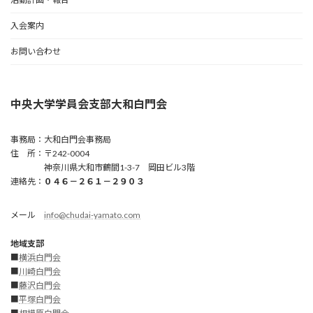
入会案内
お問い合わせ
中央大学学員会支部大和白門会
事務局：大和白門会事務局
住 所：〒242-0004
神奈川県大和市鶴間1-3-7 岡田ビル3階
連絡先：
０４６－２６１－２９０３
メール
info@chudai-yamato.com
地域支部
■
横浜白門会
■
川崎白門
会
■
藤沢白門会
■
平塚白門会